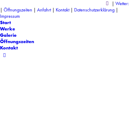
Search:
|
Wetter:
|
Öffnungszeiten
|
Anfahrt
|
Kontakt
|
Datenschutzerklärung
|
Impressum
Start
Werke
Galerie
Öffnungszeiten
Kontakt
Instagram
page
opens
in
new
window